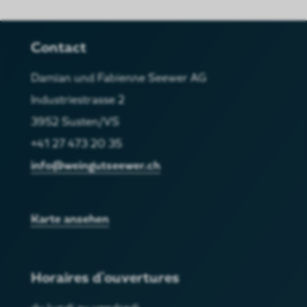
Contact
Damian und Fabienne Seewer AG
Industriestrasse 2
3952 Susten/VS
+41 27 473 20 35
info@weingutseewer.ch
Karte ansehen
Horaires d'ouvertures