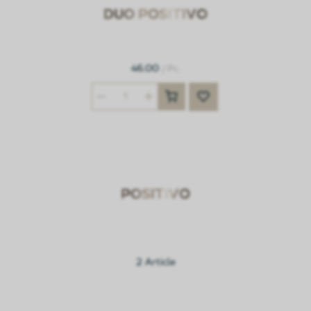
DUO POSITIVO
46.00
/ Pc.
POSITIVO
2 Article