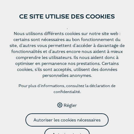
CE SITE UTILISE DES COOKIES
Site Web
Françai
.
Nous utilisons différents cookies sur notre site web :
s
certains sont nécessaires au bon fonctionnement du
site, d'autres vous permettent d'accéder à davantage de
fonctionnalités et d'autres encore nous aident à mieux
HOME
›
E-SHOP
›
NOTRE RECOMMANDATION
comprendre les utilisateurs. Ils nous aident donc à
optimiser en permanence nos prestations. Certains
cookies, s'ils sont acceptés, utilisent des données
Distinction
personnelles anonymes.
Pour plus d'informations, consultez
la déclaration de
confidentialité
.
Cépage
Régler
Couleur
Autoriser les cookies nécessaires
Convient à