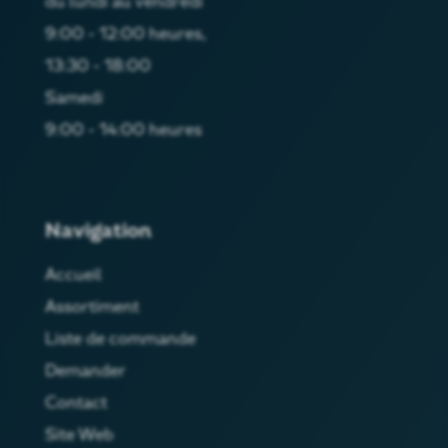
du lundi au vendredi
9:00 - 12:00 heures,
13:30 - 18:00
Samedi
9:00 - 14:00 heures
Navigation
Accueil
Assortiment
Liste de commande
Demander
Contact
Site Web