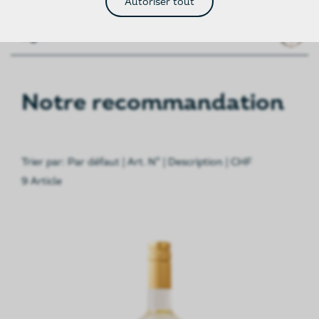
Autoriser tout
Ligne
Notre recommandation
Trier par:
Par défaut
|
Art. N°
|
Description
|
CHF
9 Article