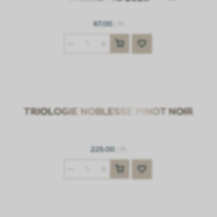
67.00
/ Fl
TRIOLOGIE NOBLESSE PINOT NOIR
225.00
/ Fl