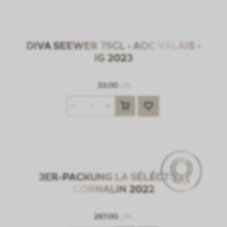
DIVA SEEWER 75CL - AOC VALAIS -
JG 2023
33.00
/ Fl
3ER-PACKUNG LA SÉLÉCTION
CORNALIN 2022
267.00
/ Pc.