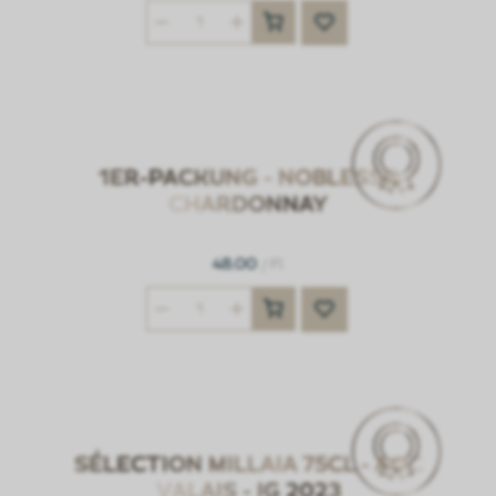
1ER-PACKUNG - NOBLESSE
CHARDONNAY
48.00
/ Fl
SÉLECTION MILLAIA 75CL - AOC
VALAIS - JG 2023