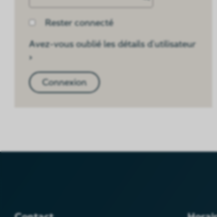
Rester connecté
Avez-vous oublié les détails d'utilisateur
›
Contact
Horai