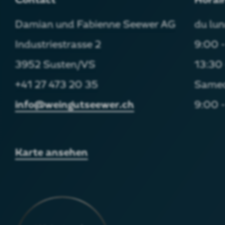
Damian und Fabienne Seewer AG
du lun
Industriestrasse 2
9:00 -
3952 Susten/VS
13:30 
+41 27 473 20 35
Same
info@weingutseewer.ch
9:00 -
Karte ansehen