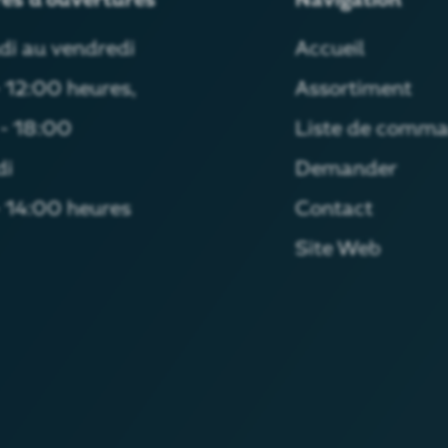
di au vendredi
Accueil
 12:00 heures,
Assortiment
- 18:00
Liste de comm
di
Demander
 14:00 heures
Contact
Site Web