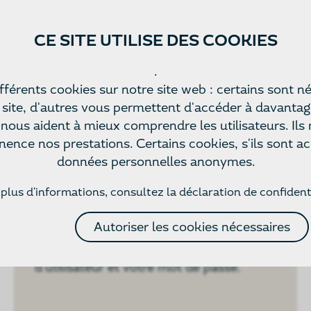
CE SITE UTILISE DES COOKIES
.
ifférents cookies sur notre site web : certains sont n
ite, d'autres vous permettent d'accéder à davantag
 nous aident à mieux comprendre les utilisateurs. Ils
ence nos prestations. Certains cookies, s'ils sont acc
données personnelles anonymes.
S'inscrire
plus d'informations, consultez
la déclaration de confident
Vous pouvez vous inscrire sur cet écran.
Autoriser les cookies nécessaires
Pour les commandes suivantes, vous
n'aurez qu'à indiquer votre nom
d'utilisateur et votre mot de passe.