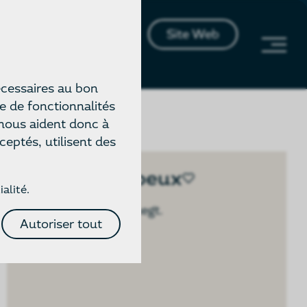
Site Web
Français
écessaires au bon
e de fonctionnalités
 nous aident donc à
eptés, utilisent des
Listes de voeux
ialité
.
0 Article Hinzugefuegt.
Autoriser tout