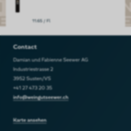
11.65
/ Fl
Contact
Damian und Fabienne Seewer AG
Industriestrasse 2
3952 Susten/VS
+41 27 473 20 35
info@weingutseewer.ch
Karte ansehen