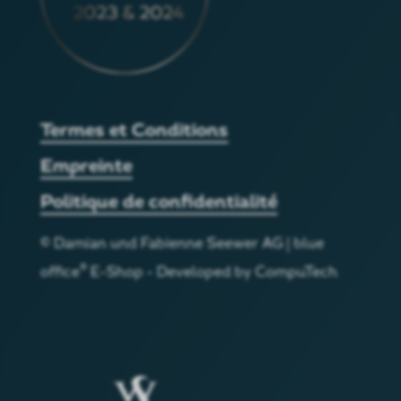
Termes et Conditions
Empreinte
Politique de confidentialité
©
Damian und Fabienne Seewer AG
|
blue
®
office
E-Shop - Developed by
CompuTech