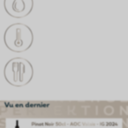
TEMPÉRATURE DE
CONSOMMATION
16-18°C
CONVIENT À
Plats de viande raffinés, volaille,
risotto aux champignons, terrines,
fromages doux, cuisine automnale
Vu en dernier
Pinot Noir 50cl - AOC Valais - JG 2024