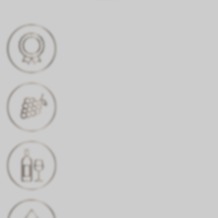
DISTINCTION
Or
CÉPAGE
Pinot Noir
COULEUR
Rouge rubis profond
TENEUR EN ALCOOL
13,5% vol