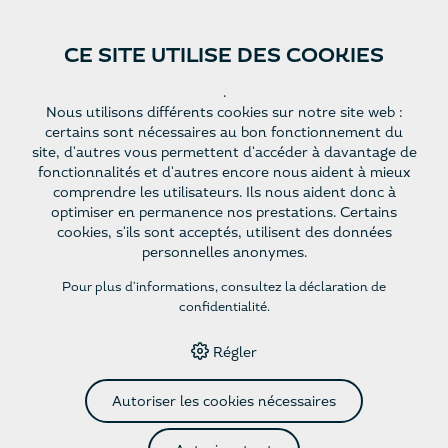
CE SITE UTILISE DES COOKIES
Site Web
Françai
.
Nous utilisons différents cookies sur notre site web :
s
certains sont nécessaires au bon fonctionnement du
site, d'autres vous permettent d'accéder à davantage de
fonctionnalités et d'autres encore nous aident à mieux
HOME
›
E-SHOP
›
ROTWEINE
›
PINOT NOIR 50CL - AOC
comprendre les utilisateurs. Ils nous aident donc à
VALAIS - JG 2024
optimiser en permanence nos prestations. Certains
cookies, s'ils sont acceptés, utilisent des données
personnelles anonymes.
Pinot Noir 50cl - AOC
Pour plus d'informations, consultez
la déclaration de
confidentialité
.
Valais - JG 2024
Régler
Subtil, fruité, finement structuré,
Autoriser les cookies nécessaires
équilibré