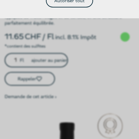
Autoriser tout
Ce Pinot Noir noble séduit par sa finesse, ses arômes
typiques de fruits rouges et de cerises, et une structure
parfaitement équilibrée.
11.65
CHF
/ Fl
incl. 8.1% Impôt
*contient des sulfites
Fl
ajouter au panier
Rappeler
Demande de cet article ›