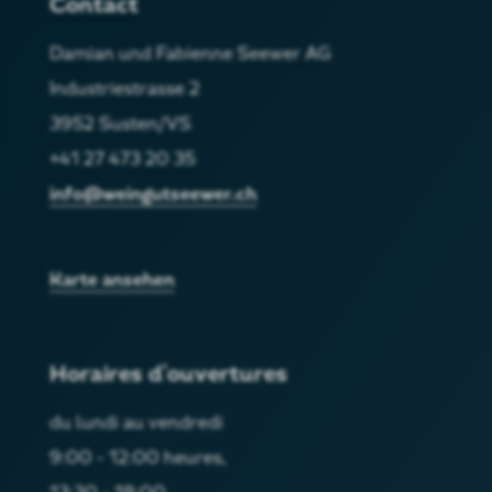
Contact
Damian und Fabienne Seewer AG
Industriestrasse 2
3952 Susten/VS
+41 27 473 20 35
info@weingutseewer.ch
Karte ansehen
Horaires d'ouvertures
du lundi au vendredi
9:00 - 12:00 heures,