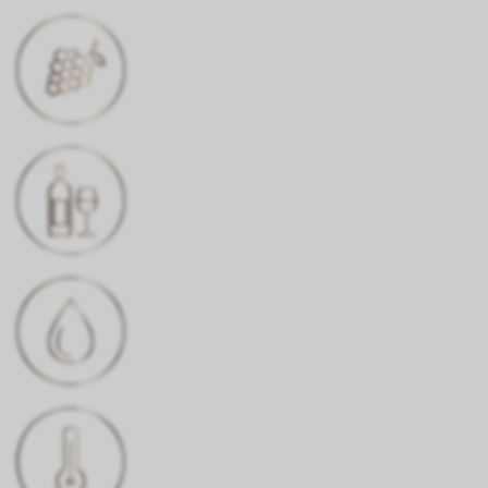
CÉPAGE
Pinot Noir, Gamay
COULEUR
rouge rubis profond
TENEUR EN ALCOOL
14% Vol.
TEMPÉRATURE DE
CONSOMMATION
16-18°C