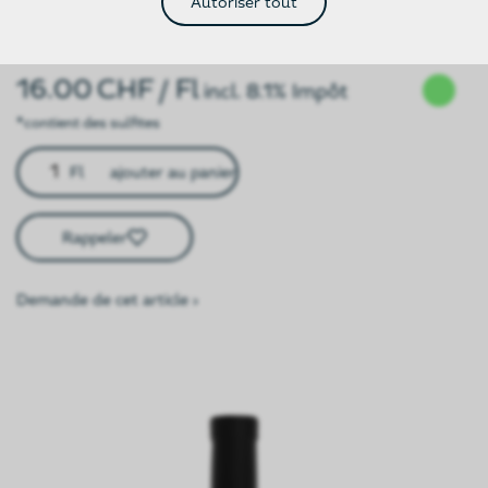
Autoriser tout
tanins soyeux – une véritable expression authentique de la
région.
16.00
CHF
/ Fl
incl. 8.1% Impôt
*contient des sulfites
Fl
ajouter au panier
Rappeler
Demande de cet article ›