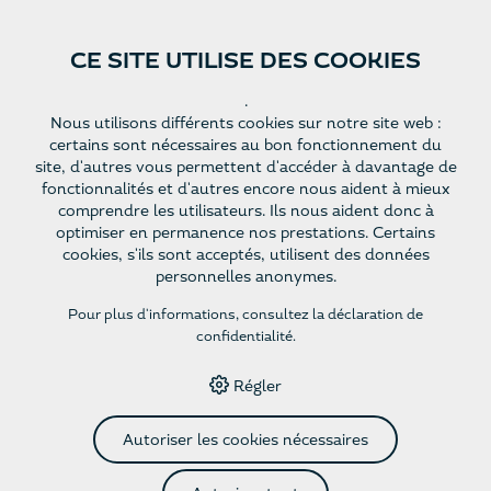
CE SITE UTILISE DES COOKIES
Site Web
Françai
.
Nous utilisons différents cookies sur notre site web :
s
certains sont nécessaires au bon fonctionnement du
site, d'autres vous permettent d'accéder à davantage de
fonctionnalités et d'autres encore nous aident à mieux
HOME
›
E-SHOP
›
ROTWEINE
›
DÔLE 75CL - AOC VALAIS -
comprendre les utilisateurs. Ils nous aident donc à
JG 2024
optimiser en permanence nos prestations. Certains
cookies, s'ils sont acceptés, utilisent des données
personnelles anonymes.
Dôle 75cl - AOC Valais - JG
Pour plus d'informations, consultez
la déclaration de
confidentialité
.
2024
Régler
juteux, rond, accessible
Autoriser les cookies nécessaires
Un vin vif et expressif du Valais, au corps harmonieux et aux