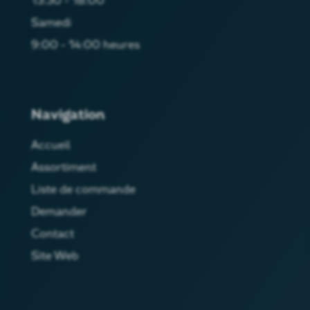
13:30 - 18:00
Samedi
9:00 - 14:00 heures
Navigation
Accueil
Assortiment
Liste de commande
Demander
Contact
Site Web