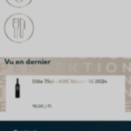
CONVIENT À
Charcuterie, viandes mijotées,polenta,
risotto, fromages doux à affinés, plats
végétariens
Vu en dernier
Dôle 75cl - AOC Valais - JG 2024
16.00
/ Fl