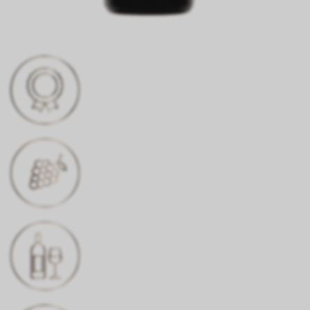
DISTINCTION
Or
CÉPAGE
Merlot
COULEUR
Rouge profond et brillant