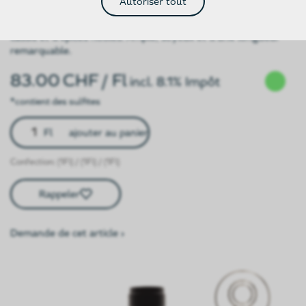
Autoriser tout
Un Merlot de caractère aux arômes de prunes mûres, de
cassis et d’épices nobles. Ample, soyeux et d’une longueur
remarquable.
83.00
CHF
/ Fl
incl. 8.1% Impôt
*contient des sulfites
Fl
ajouter au panier
Confection: (1Fl) / (1Fl) / (1Fl)
Rappeler
Demande de cet article ›