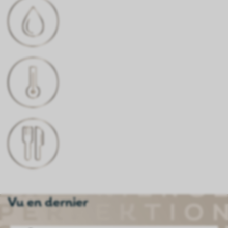
TENEUR EN ALCOOL
14,5% Vol.
TEMPÉRATURE DE
CONSOMMATION
16-18°C
CONVIENT À
Gibier, Ossobuco, rôti de bœuf, bœuf,
pâtes, plats épicés, polenta, risotto,
grillades
Vu en dernier