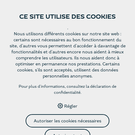
CE SITE UTILISE DES COOKIES
Site Web
Françai
.
Nous utilisons différents cookies sur notre site web :
s
certains sont nécessaires au bon fonctionnement du
site, d'autres vous permettent d'accéder à davantage de
fonctionnalités et d'autres encore nous aident à mieux
HOME
›
E-SHOP
›
ROTWEINE
›
SÉLECTION MERLOT - AOC
comprendre les utilisateurs. Ils nous aident donc à
VALAIS - JG 2022
optimiser en permanence nos prestations. Certains
cookies, s'ils sont acceptés, utilisent des données
personnelles anonymes.
Sélection Merlot - AOC
Pour plus d'informations, consultez
la déclaration de
confidentialité
.
Valais - JG 2022
Régler
Corsé, harmonieux, complexe,
Autoriser les cookies nécessaires
puissant, rond, texture soyeuse