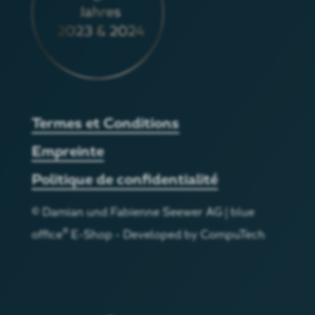
Termes et Conditions
Empreinte
Politique de confidentialité
©
Damian und Fabienne Seewer AG
|
blue
®
office
E-Shop - Developed by
CompuTech