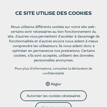
CE SITE UTILISE DES COOKIES
Site Web
Françai
.
Nous utilisons différents cookies sur notre site web :
s
certains sont nécessaires au bon fonctionnement du
site, d'autres vous permettent d'accéder à davantage de
fonctionnalités et d'autres encore nous aident à mieux
HOME
›
E-SHOP
›
ROTE ASSEMBLAGE
›
HOMMAGE 75CL -
comprendre les utilisateurs. Ils nous aident donc à
AOC VALAIS - JG 2023
optimiser en permanence nos prestations. Certains
cookies, s'ils sont acceptés, utilisent des données
personnelles anonymes.
Hommage 75cl - AOC
Pour plus d'informations, consultez
la déclaration de
confidentialité
.
Valais - JG 2023
Régler
puissant, élégant, structuré,
Autoriser les cookies nécessaires
soyeux