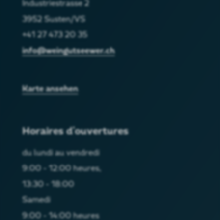
Industriestrasse 2
3952 Susten/VS
+41 27 473 20 35
info@weingutseewer.ch
Karte ansehen
Horaires d'ouvertures
du lundi au vendredi
9:00 - 12:00 heures,
13:30 - 18:00
Samedi
9:00 - 14:00 heures