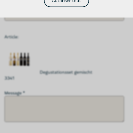
Autoriser tout
Téléphone
Article:
Degustationsset gemischt
3341
Message *