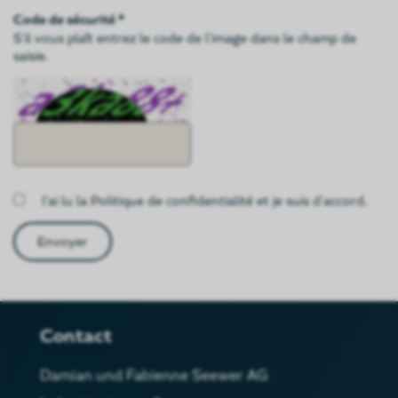
Code de sécurité *
S'il vous plaît entrez le code de l'image dans le champ de
saisie.
J'ai lu la
Politique de confidentialité
et je suis d'accord.
Contact
Damian und Fabienne Seewer AG