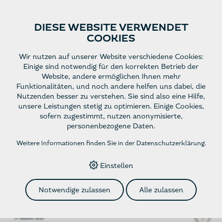
DIESE WEBSITE VERWENDET
COOKIES
Website
Deutsch
Wir nutzen auf unserer Website verschiedene Cookies:
Einige sind notwendig für den korrekten Betrieb der
Website, andere ermöglichen Ihnen mehr
Funktionalitäten, und noch andere helfen uns dabei, die
HOME
›
E-SHOP
›
ALLE ARTIKEL
Nutzenden besser zu verstehen. Sie sind also eine Hilfe,
unsere Leistungen stetig zu optimieren. Einige Cookies,
sofern zugestimmt, nutzen anonymisierte,
Auszeichnung
personenbezogene Daten.
Weitere Informationen finden Sie in der
Datenschutzerklärung
.
Rebsorte
Einstellen
Farbe
Notwendige zulassen
Alle zulassen
Passt zu