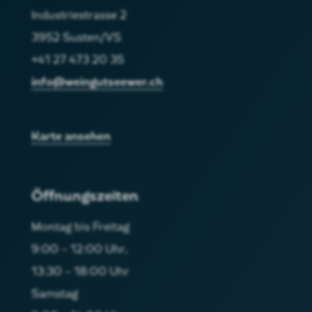
Industriestrasse 2
3952 Susten/VS
+41 27 473 20 35
info@weingutseewer.ch
Karte ansehen
Öffnungszeiten
Montag bis Freitag
9:00 – 12:00 Uhr,
13:30 – 18:00 Uhr
Samstag