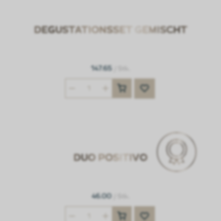
DEGUSTATIONSSET GEMISCHT
147.65
/ Stk.
DUO POSITIVO
46.00
/ Stk.