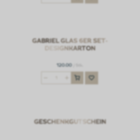
GABRIEL GLAS 6ER SET-
DESIGNKARTON
120.00
/ Stk.
GESCHENKGUTSCHEIN