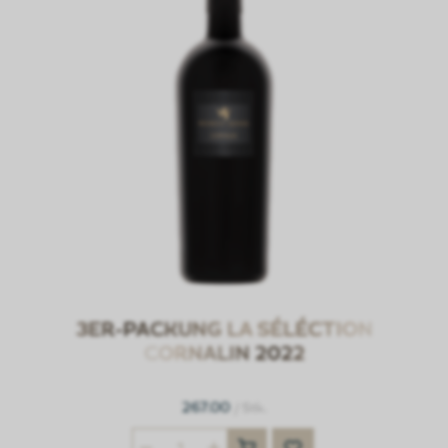
3ER-PACKUNG LA SÉLÉCTION
CORNALIN 2022
267.00
/ Stk.