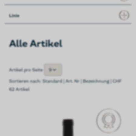
Linie
Alle Artikel
9
Artikel pro Seite
Sortieren nach:
Standard
|
Art. Nr
|
Bezeichnung
|
CHF
62 Artikel