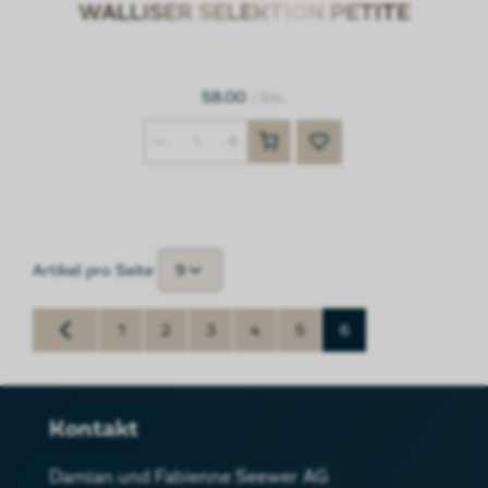
WALLISER SELEKTION PETITE
58.00
/ Stk.
9
Artikel pro Seite
1
2
3
4
5
6
Kontakt
Damian und Fabienne Seewer AG