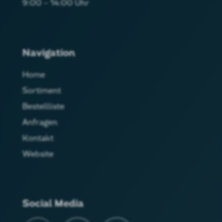
9:00 – 14:00 Uhr
Navigation
Home
Sortiment
Bestellliste
Anfragen
Kontakt
Website
Social Media