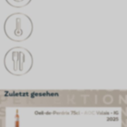
TRINKTEMPARATUR
10 - 12°C
PASST ZU
Sommergerichte, Pilze an Rahmsauce,
kalte Fleischplatte, Koteletten
Zuletzt gesehen
Oeil-de-Perdrix 75cl - AOC Valais - JG
2025