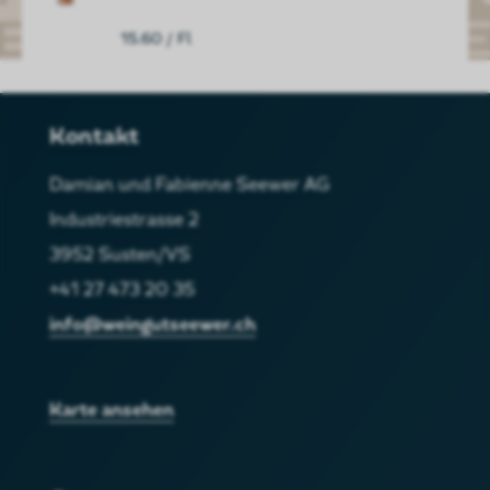
15.60
/ Fl
Kontakt
Damian und Fabienne Seewer AG
Industriestrasse 2
3952 Susten/VS
+41 27 473 20 35
info@weingutseewer.ch
Karte ansehen