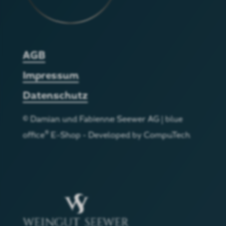
AGB
Impressum
Datenschutz
©
Damian und Fabienne Seewer AG
|
blue
®
office
E-Shop - Developed by
CompuTech