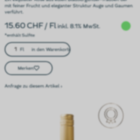
mit feiner Frucht und eleganter Struktur Auge und Gaumen
verführt.
15.60
CHF
/ Fl
inkl. 8.1% MwSt.
*enthält Sulfite
Fl
in den Warenkorb
Merken
Anfrage zu diesem Artikel ›