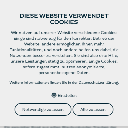
DIESE WEBSITE VERWENDET
COOKIES
Website
Deutsch
Wir nutzen auf unserer Website verschiedene Cookies:
Einige sind notwendig für den korrekten Betrieb der
Website, andere ermöglichen Ihnen mehr
Funktionalitäten, und noch andere helfen uns dabei, die
HOME
›
E-SHOP
›
ROSÉ
›
OEIL-DE-PERDRIX 75CL - AOC
Nutzenden besser zu verstehen. Sie sind also eine Hilfe,
VALAIS - JG 2025
unsere Leistungen stetig zu optimieren. Einige Cookies,
sofern zugestimmt, nutzen anonymisierte,
personenbezogene Daten.
Oeil-de-Perdrix 75cl -
Weitere Informationen finden Sie in der
Datenschutzerklärung
.
AOC Valais - JG 2025
Einstellen
Notwendige zulassen
Alle zulassen
rund, feurig, gehaltvoll
Ein exquisiter Rosé aus edlen Blauburgunder-Trauben der