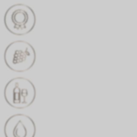
AUSZEICHNUNG
Silber % Gold, AWARD
REBSORTE
Pinot Noir
FARBE
Lachs- bis Himbeerfarben
ALKOHOLGEHALT
13% Vol.