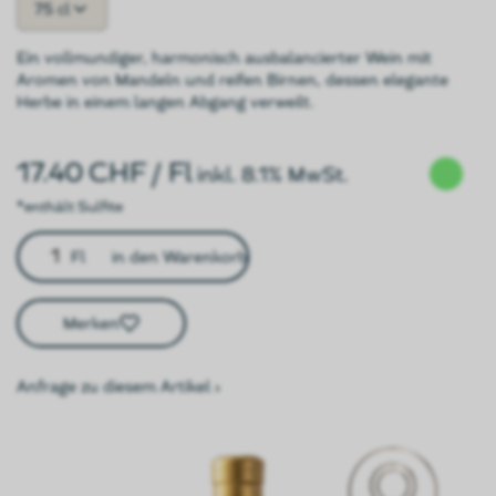
75 cl
Ein vollmundiger, harmonisch ausbalancierter Wein mit
Aromen von Mandeln und reifen Birnen, dessen elegante
Herbe in einem langen Abgang verweilt.
17.40
CHF
/ Fl
inkl. 8.1% MwSt.
*enthält Sulfite
Fl
in den Warenkorb
Merken
Anfrage zu diesem Artikel ›