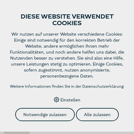
DIESE WEBSITE VERWENDET
COOKIES
Website
Deutsch
Wir nutzen auf unserer Website verschiedene Cookies:
Einige sind notwendig für den korrekten Betrieb der
Website, andere ermöglichen Ihnen mehr
Funktionalitäten, und noch andere helfen uns dabei, die
HOME
›
E-SHOP
›
WEISSWEIN
›
JOHANNISBERG 75CL -
Nutzenden besser zu verstehen. Sie sind also eine Hilfe,
AOC VALAIS - JG 2024
unsere Leistungen stetig zu optimieren. Einige Cookies,
sofern zugestimmt, nutzen anonymisierte,
personenbezogene Daten.
Johannisberg 75cl - AOC
Weitere Informationen finden Sie in der
Datenschutzerklärung
.
Valais - JG 2024
Einstellen
Notwendige zulassen
Alle zulassen
gehaltvoll, komplex, harmonisch