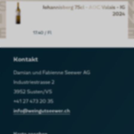
Johannisberg 75cl - AOC Valais - JG
2024
17.40
/ Fl
Kontakt
Damian und Fabienne Seewer AG
Industriestrasse 2
3952 Susten/VS
+41 27 473 20 35
info@weingutseewer.ch