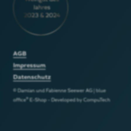
AGB
Impressum
Datenschutz
©
Damian und Fabienne Seewer AG
|
blue
®
office
E-Shop - Developed by
CompuTech