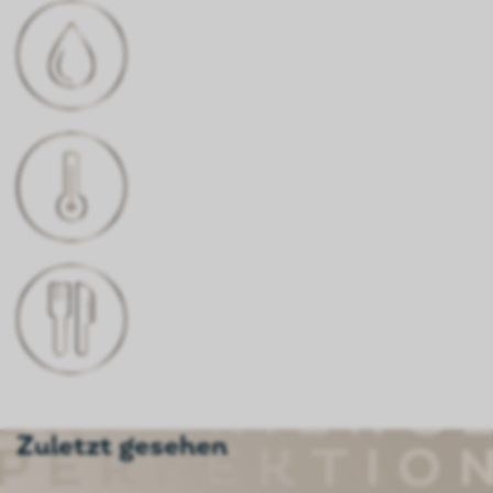
ALKOHOLGEHALT
13,5% Vol.
TRINKTEMPARATUR
8-10°C
PASST ZU
Apéritif, Pilzsalat, Spargeln,
Krustentiere, alpine Küche
Zuletzt gesehen