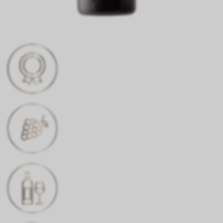
AUSZEICHNUNG
Gold
REBSORTE
Johannisberg
FARBE
strahlendes Gelbgold